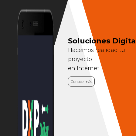
Soluciones Digita
Hacemos realidad tu
proyecto
en Internet
Conoce más